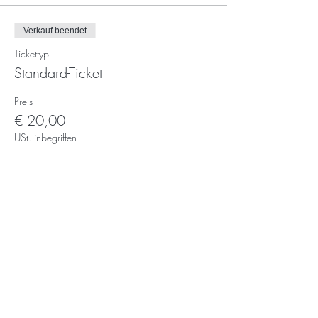
Verkauf beendet
Tickettyp
Standard-Ticket
Preis
€ 20,00
USt. inbegriffen
Du willst Updates erhalten?
Subscribe